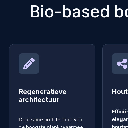
Bio-based b
Regeneratieve
Hout
architectuur
Effici
elega
Duurzame architectuur van
houtst
de hoogste plank waarmee