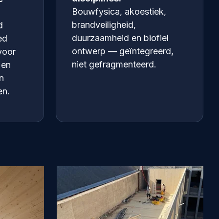
Bouwfysica, akoestiek,
brandveiligheid,
d
duurzaamheid en biofiel
ed
ontwerp — geïntegreerd,
voor
niet gefragmenteerd.
 en
n
en.