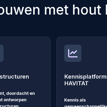
ouwen met hout l
structuren
Kennisplatform
HAVITAT
ënt, doordacht en
nt ontworpen
Kennis als
ructuren.
gemeenschappelijk