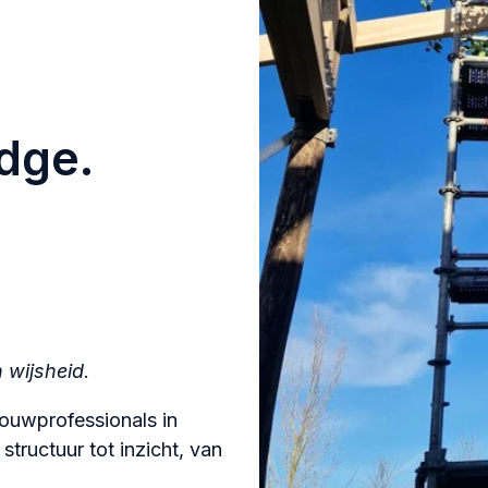
dge.
 wijsheid
.
bouwprofessionals in
tructuur tot inzicht, van