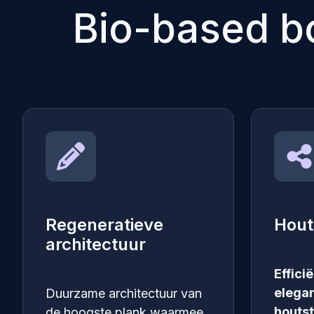
Bio-based b
Regeneratieve
Hout
architectuur
Effici
elega
Duurzame architectuur van
houtst
de hoogste plank waarmee