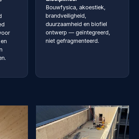
Bouwfysica, akoestiek,
brandveiligheid,
d
duurzaamheid en biofiel
ed
ontwerp — geïntegreerd,
voor
niet gefragmenteerd.
 en
n
en.