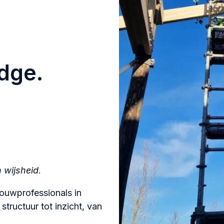
dge.
 wijsheid
.
bouwprofessionals in
tructuur tot inzicht, van