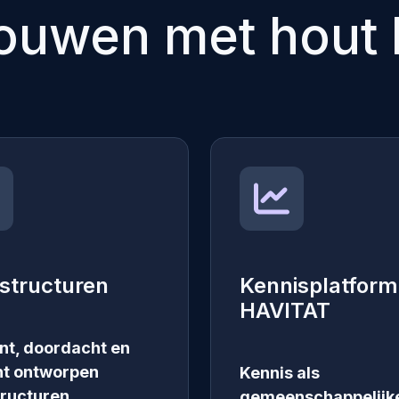
ouwen met hout l
structuren
Kennisplatform
HAVITAT
ënt, doordacht en
nt ontworpen
Kennis als
ructuren.
gemeenschappelijk